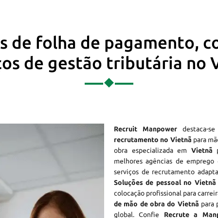
os de folha de pagamento, c
ços de gestão tributária no 
Recruit Manpower
destaca-s
recrutamento no Vietnã
para mão
obra especializada em
Vietnã
p
melhores agências de empreg
serviços de recrutamento adapta
Soluções de pessoal no Vietnã
colocação profissional para carrei
de mão de obra do Vietnã
para p
global. Confie
Recrute a Man