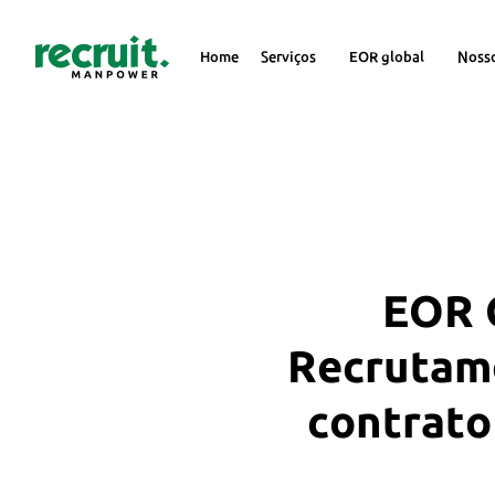
Home
Serviços
EOR global
Noss
EOR G
Recrutame
contrato