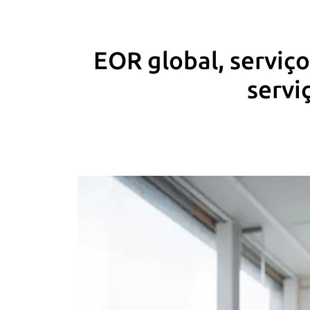
EOR global, serviç
servi