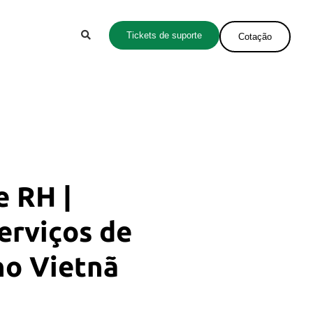
Tickets de suporte
Cotação
e RH |
erviços de
no Vietnã