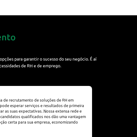
ento
ções para garantir o sucesso do seu negócio. É aí
ecessidades de RH e de emprego.
ia de recrutamento de soluções de RH em
ode esperar serviços e resultados de primeira
rar as suas expectativas. Nossa extensa rede e
 candidatos qualificados nos dão uma vantagem
pção certa para sua empresa, economizando