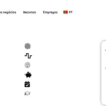
os negócios
Recursos
Empregos
PT
Soluções de RH personalizadas
Gestão eficiente
O
Profissionais de RH experientes
Recrutamento simplificado
e
s.
Grande banco de dados
Conformidade com as leis