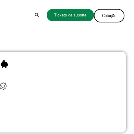
Tickets de suporte
Cotação
Revele o potencial da sua empresa com nossa
parceria dinâmica
Colabore conosco para construir uma equipe poderosa e
produtiva que impulsione seu negócio rumo ao
crescimento. Entre já em contacto connosco para
conhecer a gama da nossa oferta e como podemos
contribuir para o sucesso da sua empresa.