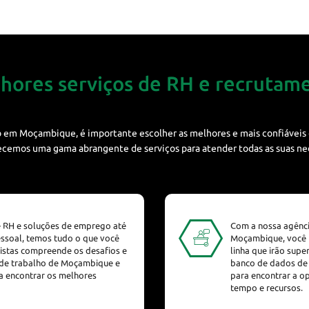
hores serviços de RH e recrutam
 em Moçambique, é importante escolher as melhores e mais confiáveis op
recemos uma gama abrangente de serviços para atender todas as suas n
e RH e soluções de emprego até
Com a nossa agênc
essoal, temos tudo o que você
Moçambique, você p
listas compreende os desafios e
linha que irão supe
 de trabalho de Moçambique e
banco de dados de
 encontrar os melhores
para encontrar a o
tempo e recursos.