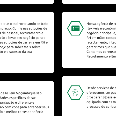
o que o melhor quando se trata
Nossa agência de r
mprego. Confie nas soluções de
flexíveis e econôm
s de pessoal, recrutamento e
negócio principal 
-lo a levar seu negócio para o
RH em mãos compet
es soluções de carreira em RH e
recrutamento, inte
hoje para saber mais sobre
garantimos que sua
o e o sucesso da sua
Contamos connosco 
Recrutamento e E
Desde serviços de 
oferecemos um paco
ão de RH em Moçambique são
prosperar. Nossa eq
dades específicas da sua
equipada com as ma
anização é diferente e
processo de contrat
ção com você para entender seus
ndo a melhor correspondência