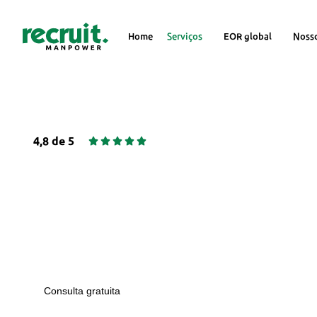
Home
Serviços
EOR global
Noss
4,8 de 5





SOLUÇÕES DE RH E EMPREG
A Recruit Manpower oferece soluções de RH 
emprego para empresas de todos os tamanho
Consulta gratuita