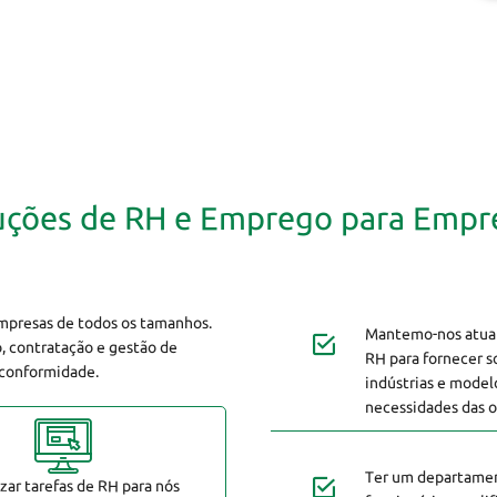
uções de RH e Emprego para Empr
uções de RH e Emprego para Empr
mpresas de todos os tamanhos.
Mantemo-nos atuali
o, contratação e gestão de
RH para fornecer s
 conformidade.
indústrias e model
necessidades das o
Ter um departament
izar tarefas de RH para nós