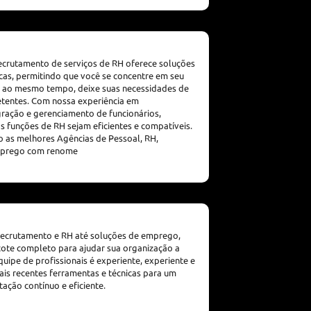
ecrutamento de serviços de RH oferece soluções
icas, permitindo que você se concentre em seu
e, ao mesmo tempo, deixe suas necessidades de
entes. Com nossa experiência em
gração e gerenciamento de funcionários,
s funções de RH sejam eficientes e compatíveis.
as melhores Agências de Pessoal, RH,
mprego com renome
recrutamento e RH até soluções de emprego,
te completo para ajudar sua organização a
uipe de profissionais é experiente, experiente e
is recentes ferramentas e técnicas para um
ação contínuo e eficiente.