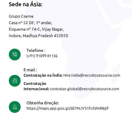
Sede na Ásia:
Grupo Cserve
Casa nº 52 DF, 1º andar,
Esquema nº 74-C, Vijay Nagar,
Indore, Madhya Pradesh 452010
Telefone :
(+91) 91099 81136
E-mail :
Contratação na Índia:
Hire.India@recruitoutsource.com
Contratação
Internacional:
contratar.global@recruitoutsource.com
Obtenha direção:
https://maps.app.goo.gl/6E7MJV51fvZdH4Nq9