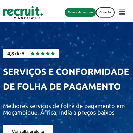
Tickets de suporte
Cotação
4,8 de 5





SERVIÇOS E CONFORMIDADE
DE FOLHA DE PAGAMENTO
Melhores serviços de folha de pagamento em
Moçambique, África, Índia a preços baixos
Consulta gratuita