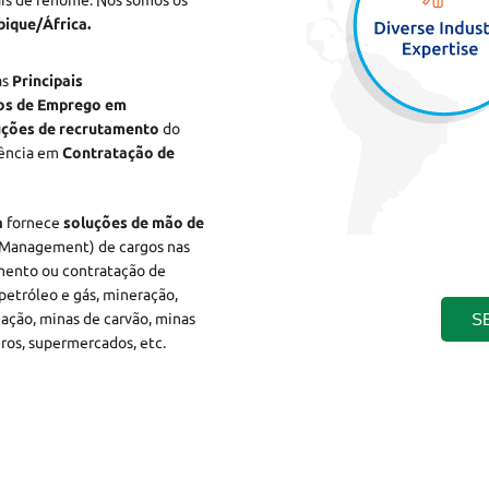
ais de renome. Nós somos os
ique/África.
as
Principais
ços de Emprego em
uções de recrutamento
do
iência em
Contratação de
a
fornece
soluções de mão de
h Management) de cargos nas
ento ou contratação de
etróleo e gás, mineração,
S
cação, minas de carvão, minas
uros, supermercados, etc.