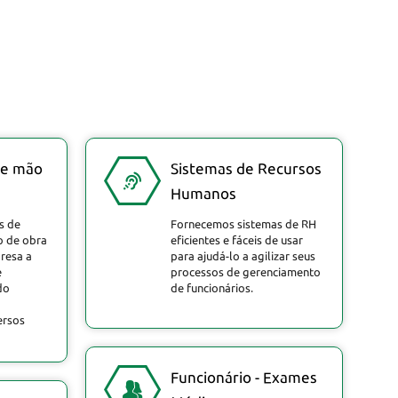
de mão
Sistemas de Recursos
Humanos
s de
Fornecemos sistemas de RH
o de obra
eficientes e fáceis de usar
resa a
para ajudá-lo a agilizar seus
e
processos de gerenciamento
do
de funcionários.
ersos
Funcionário - Exames