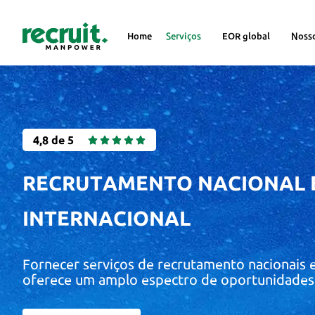
Home
Serviços
EOR global
Noss
4,8 de 5





RECRUTAMENTO NACIONAL 
INTERNACIONAL
Fornecer serviços de recrutamento nacionais e
oferece um amplo espectro de oportunidades 