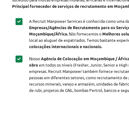
sucedido para muitas empresas indianas, africanas e internacion
Principal fornecedor de serviços de recrutamento em Moçamb
A Recruit Manpower Services é conhecida como uma d
Empresas/Agências de Recrutamento para os Servi
Moçambique/África.
Nós fornecemos o
Melhores sol
local ao aluguel de expatriados. Temos bastante exper
colocações internacionais e nacionais.
Nosso
Agência de Colocação em Moçambique / Áfric
obra
em todos os níveis (Fresher, Junior, Senior e Hig
empresas. Recruit Manpower também fornece recrutam
pessoas em diferentes setores, como recrutamento de p
recursos minerais, varejo e armazém, unidades de fabri
de rubi, projetos de GNL, bombas Pertrol, bancos e seg