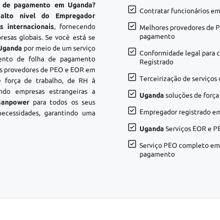
ha de pagamento em Uganda?
Contratar funcionários e
 alto nível do Empregador
 internacionais
, fornecendo
Melhores provedores de
pagamento
esas globais. Se você está se
 Uganda
por meio de um serviço
Conformidade legal para 
mento de folha de pagamento
Registrado
es provedores de PEO e EOR em
Terceirização de serviço
 força de trabalho, de RH à
ndo empresas estrangeiras a
Uganda
soluções de força
Manpower
para todos os seus
Empregador registrado e
ecessidades, garantindo uma
Uganda
Serviços EOR e P
Serviço PEO completo e
pagamento