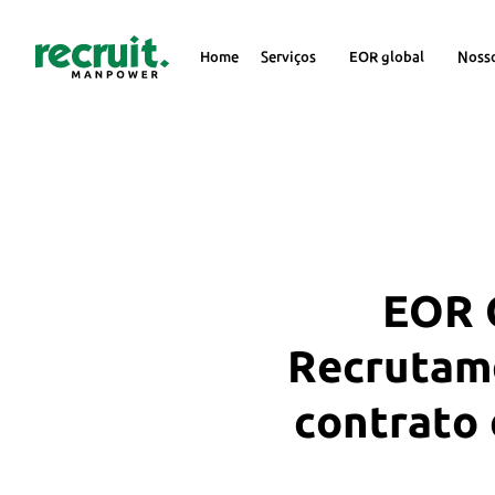
Home
Serviços
EOR global
Noss
EOR G
Recrutame
contrato