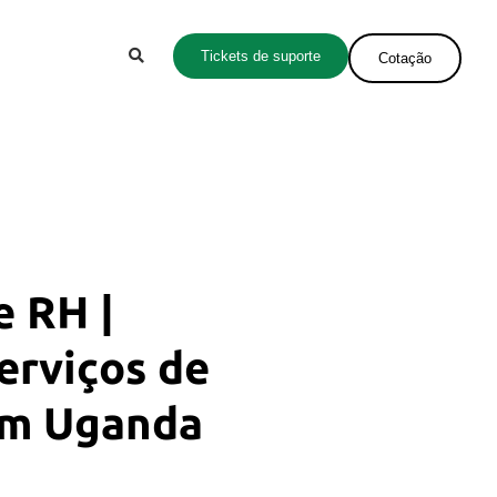
Tickets de suporte
Cotação
e RH |
erviços de
em Uganda