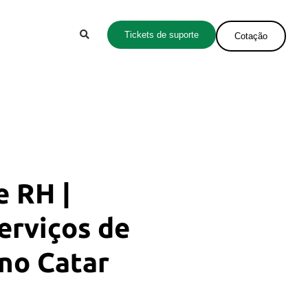
Tickets de suporte
Cotação
e RH |
erviços de
no Catar