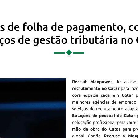
os de folha de pagamento, c
ços de gestão tributária no
Recruit Manpower
destaca-s
recrutamento no Catar
para mão
obra especializada em
Catar
pa
melhores agências de empreg
serviços de recrutamento adapta
Soluções de pessoal do Catar
g
colocação profissional para carre
mão de obra do Catar
para pro
global. Confie
Recrute a Man