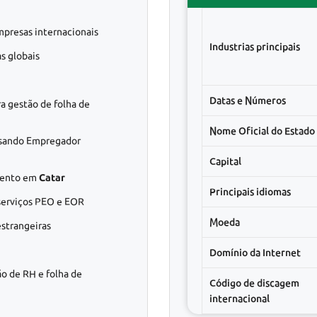
presas internacionais
Industrias principais
s globais
Datas e Números
a gestão de folha de
Nome Oficial do Estado
sando Empregador
Capital
amento em
Catar
Principais idiomas
 serviços PEO e EOR
Moeda
strangeiras
Domínio da Internet
ão de RH e folha de
Código de discagem
internacional