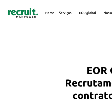
Home
Serviços
EOR global
Noss
EOR G
Recrutame
contrat