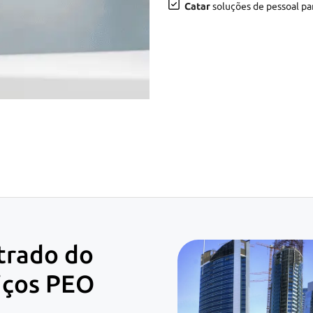
Catar
soluções de pessoal par
trado do
iços PEO