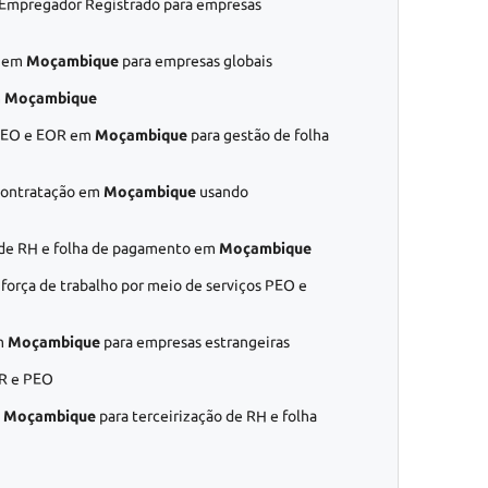
 Empregador Registrado para empresas
s em
Moçambique
para empresas globais
m
Moçambique
 PEO e EOR em
Moçambique
para gestão de folha
contratação em
Moçambique
usando
s de RH e folha de pagamento em
Moçambique
força de trabalho por meio de serviços PEO e
m
Moçambique
para empresas estrangeiras
R e PEO
m
Moçambique
para terceirização de RH e folha