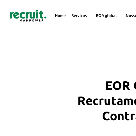
Home
Serviços
EOR global
Noss
EOR G
Recrutame
Contr