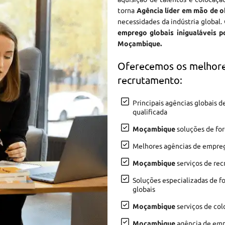
torna
Agência líder em mão de 
necessidades da indústria global.
emprego globais inigualáveis 
Moçambique.
Oferecemos os melhore
recrutamento:
Principais agências globais
qualificada
Moçambique
soluções de for
Melhores agências de empr
Moçambique
serviços de re
Soluções especializadas de f
globais
Moçambique
serviços de col
Moçambique
agência de empr