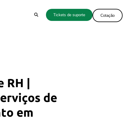
Tickets de suporte
Cotação
e RH |
erviços de
nto em