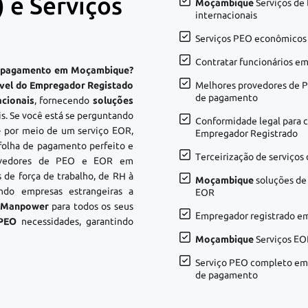
e Serviços
Moçambique
Serviços de
internacionais
Serviços PEO econômico
Contratar funcionários e
de pagamento em Moçambique?
nível do Empregador Registado
Melhores provedores de
de pagamento
cionais
, fornecendo
soluções
s. Se você está se perguntando
Conformidade legal para 
e
por meio de um serviço EOR,
Empregador Registrado
folha de pagamento perfeito e
Terceirização de serviço
rovedores de PEO e EOR em
de força de trabalho, de RH à
Moçambique
soluções de 
ndo empresas estrangeiras a
EOR
t Manpower
para todos os seus
Empregador registrado e
 PEO
necessidades, garantindo
Moçambique
Serviços EO
Serviço PEO completo e
de pagamento