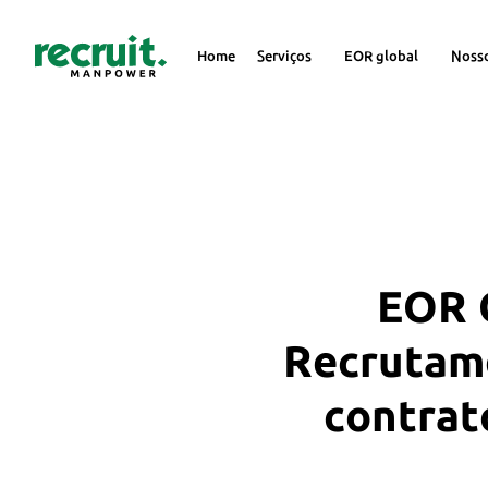
Home
Serviços
EOR global
Noss
EOR G
Recrutame
contrat