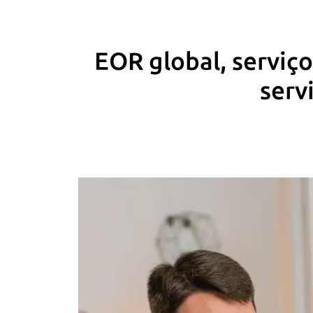
EOR global, serviç
serv