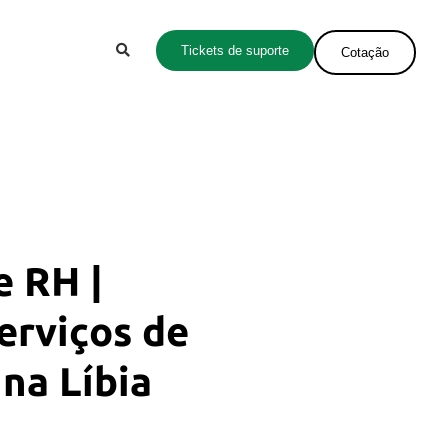
Tickets de suporte
Cotação
e RH |
erviços de
na Líbia