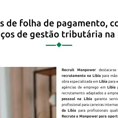
os de folha de pagamento, c
iços de gestão tributária na 
Recruit Manpower
destaca-s
recrutamento na Líbia
para mão 
obra especializada em
Líbia
para 
agências de emprego em
Líbia
p
recrutamento adaptados a empre
pessoal na Líbia
garante servi
profissional para carreiras interna
da Líbia
para profissionais qual
Recrute a Manpower para oportu