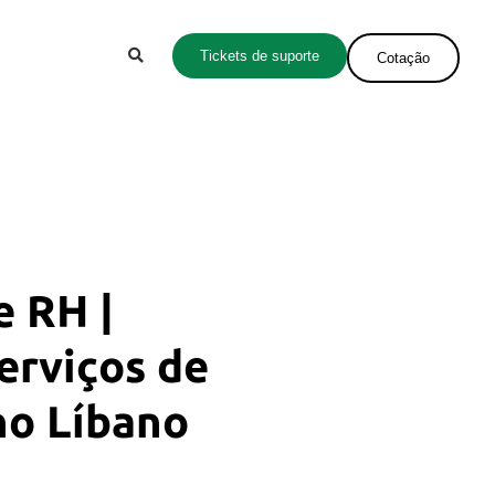
Tickets de suporte
Cotação
e RH |
erviços de
no Líbano