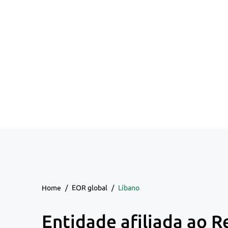
Home
/
EOR global
/
Líbano
Entidade afiliada ao R