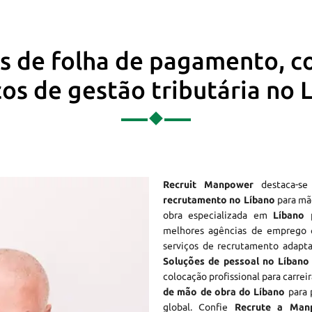
os de folha de pagamento, c
ços de gestão tributária no 
Recruit Manpower
destaca-s
recrutamento no Líbano
para mão
obra especializada em
Líbano
p
melhores agências de empreg
serviços de recrutamento adapta
Soluções de pessoal no Líbano
colocação profissional para carrei
de mão de obra do Líbano
para p
global. Confie
Recrute a Man