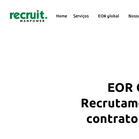
Home
Serviços
EOR global
Noss
EOR G
Recrutame
contrato